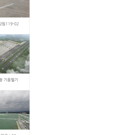
강원119-02
국형 기동헬기