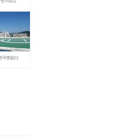
왕연구소02
포한국병원03