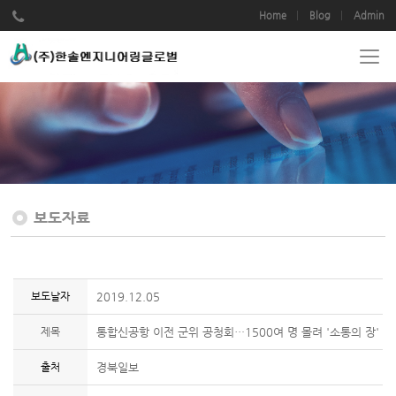
Home
Blog
Admin
보도자료
보도날자
2019.12.05
제목
통합신공항 이전 군위 공청회…1500여 명 몰려 '소통의 장'
출처
경북일보