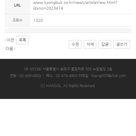
www.kyongbuk.co.kr/news/articleView.html?
URL
idxno=2023474
조회수
1320
수정
삭제
답글
글쓰기
(우.05538) 서울특별시 송파구 올림픽로 505 뉴원빌딩 3층
전화 : 02-489-4903
|
팩스 : 02-474-4905
이메일 : hseng007@chol.com
(C) HANSOL. All Rights Reserved.