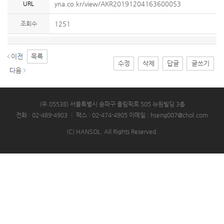
URL
yna.co.kr/view/AKR20191204163600053
조회수
1251
수정
삭제
답글
글쓰기
(우.05538) 서울특별시 송파구 올림픽로 505 뉴원빌딩 3층
전화 : 02-489-4903
|
팩스 : 02-474-4905
이메일 : hseng007@chol.com
(C) HANSOL. All Rights Reserved.