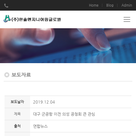
Home
Blog
Admin
보도자료
보도날자
2019.12.04
제목
대구 군공항 이전 의성 공청회 큰 관심
출처
연합뉴스